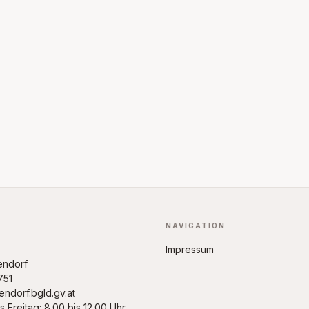
pen: Gratulationen
NAVIGATION
Impressum
endorf
751
ndorf.bgld.gv.at
 Freitag: 8.00 bis 12.00 Uhr