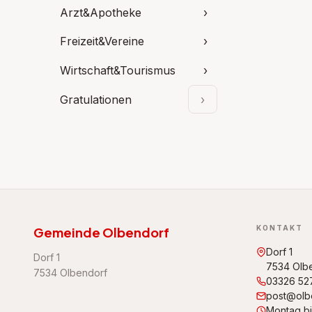
Arzt&Apotheke
›
Freizeit&Vereine
›
Wirtschaft&Tourismus
›
Gratulationen
›
Unterpunkte aufklap
KONTAKT
Gemeinde Olbendorf
Dorf 1
Dorf 1
7534 Olb
7534 Olbendorf
03326 52
post@olbe
Montag bis