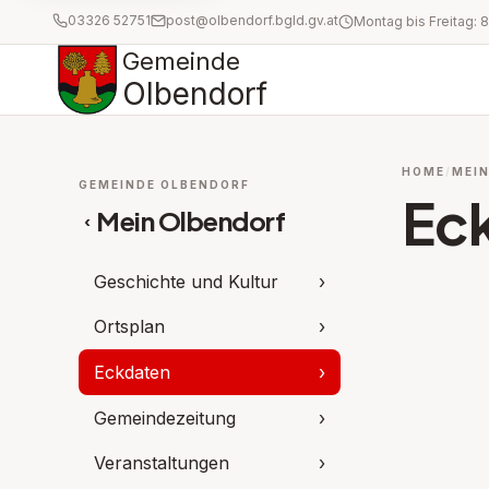
03326 52751
post@olbendorf.bgld.gv.at
Gemeinde
Olbendorf
HOME
MEI
GEMEINDE OLBENDORF
Ec
Mein Olbendorf
‹
Geschichte und Kultur
›
Ortsplan
›
Eckdaten
›
Gemeindezeitung
›
Veranstaltungen
›